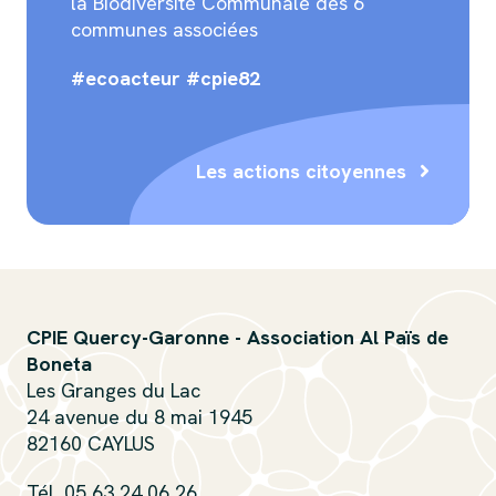
la Biodiversité Communale des 6
communes associées
#ecoacteur #cpie82
Les actions citoyennes
CPIE Quercy-Garonne - Association Al Païs de
Boneta
Les Granges du Lac
24 avenue du 8 mai 1945
82160 CAYLUS
Tél. 05 63 24 06 26