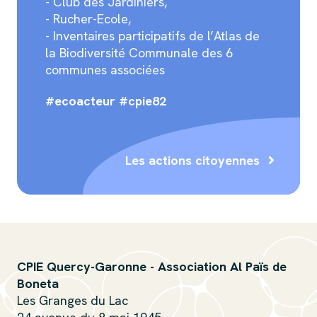
- Club des Jardiniers,
- Rucher-Ecole,
- Inventaires participatifs de l’Atlas de
la Biodiversité Communale des 6
communes associées
#ecoacteur #cpie82
Les actions citoyennes
CPIE Quercy-Garonne - Association Al Païs de
Boneta
Les Granges du Lac