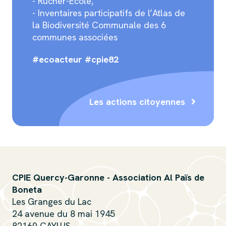
- Rucher-Ecole,
- Inventaires participatifs de l’Atlas de
la Biodiversité Communale des 6
communes associées
#ecoacteur #cpie82
Les actions citoyennes
CPIE Quercy-Garonne - Association Al Païs de
Boneta
Les Granges du Lac
24 avenue du 8 mai 1945
82160 CAYLUS