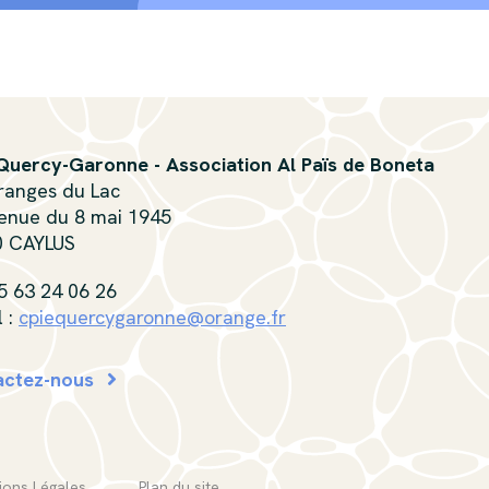
Quercy-Garonne - Association Al Païs de Boneta
ranges du Lac
enue du 8 mai 1945
0 CAYLUS
05 63 24 06 26
l :
cpiequercygaronne@orange.fr
actez-nous
ions Légales
Plan du site