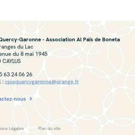
Quercy-Garonne - Association Al Païs de Boneta
ranges du Lac
enue du 8 mai 1945
0 CAYLUS
05 63 24 06 26
l :
cpiequercygaronne@orange.fr
actez-nous
ions Légales
Plan du site