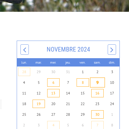
NOVEMBRE 2024
lun.
mar.
mer.
jeu.
ven.
sam.
dim.
28
29
30
31
1
2
3
9
4
5
6
7
8
10
11
12
13
14
15
16
17
18
19
20
21
22
23
24
25
26
27
28
29
30
1
2
3
4
5
6
7
8