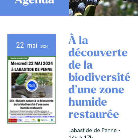
À la
22
mai
2024
découverte
de la
biodiversité
d'une zone
humide
restaurée
Labastide de Penne -
14h à 17h